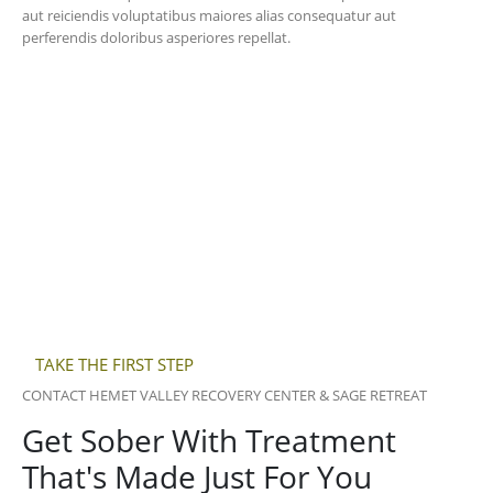
aut reiciendis voluptatibus maiores alias consequatur aut
perferendis doloribus asperiores repellat.
We confront and empower
individuals
toward discovering their true
potential
At vero eos et accusamus et iusto odio dignissimos ducimus qui
blanditiis praesentium voluptatum deleniti atque corrupti quos
dolores et quas molestias excepturi sint occaecati cupiditate non
provident, similique sunt in culpa qui officia deserunt mollitia animi,
id est laborum et dolorum fuga.
TAKE THE FIRST STEP
CONTACT HEMET VALLEY RECOVERY CENTER & SAGE RETREAT
Get Sober With Treatment
That's Made Just For You