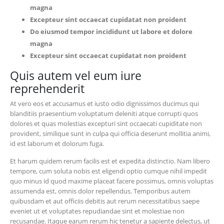
magna
Excepteur sint occaecat cupidatat non proident
Do eiusmod tempor incididunt ut labore et dolore
magna
Excepteur sint occaecat cupidatat non proident
Quis autem vel eum iure
reprehenderit
At vero eos et accusamus et iusto odio dignissimos ducimus qui
blanditiis praesentium voluptatum deleniti atque corrupti quos
dolores et quas molestias excepturi sint occaecati cupiditate non
provident, similique sunt in culpa qui officia deserunt mollitia animi,
id est laborum et dolorum fuga.
Et harum quidem rerum facilis est et expedita distinctio. Nam libero
tempore, cum soluta nobis est eligendi optio cumque nihil impedit
quo minus id quod maxime placeat facere possimus, omnis voluptas
assumenda est, omnis dolor repellendus. Temporibus autem
quibusdam et aut officiis debitis aut rerum necessitatibus saepe
eveniet ut et voluptates repudiandae sint et molestiae non
recusandae. Itaque earum rerum hic tenetur a sapiente delectus, ut